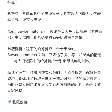
特点：
哈努曼 – 罗摩军队中的忠诚猴子，具有超人的能力，代表
着勇气、诚实和忠诚。
Nang Suwanmatcha – 一位绝色美人鱼，出现在《罗摩衍
那》中，试图阻止哈努曼将石头扔进海里建桥
雕塑姿势：跪下的哈努曼双手合十于Nang
Suwannamatcha 面前。它表达了爱、尊重和温柔的情感
——与人们记忆中的哈努曼战士形象形成鲜明对比。
精致的细节：精湛的铸造和雕刻，无论是服装、配饰还是
姿态，都体现了拉玛六世国王统治时期工匠的精湛技艺，
当时正是泰国艺术复兴和受到西方影响的时期。融合泰式
皇家风格
收藏价值