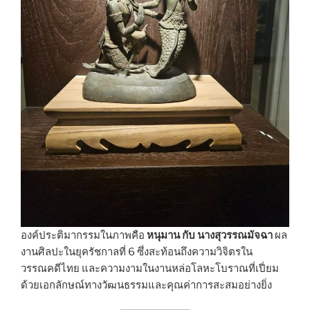
องค์ประติมากรรมในภาพคือ
หนุมาน กับ นางสุวรรณมัจฉา
ผล
งานศิลปะในยุครัชกาลที่ 6 ซึ่งสะท้อนถึงความวิจิตรใน
วรรณคดีไทย และความงามในงานหล่อโลหะโบราณที่เปี่ยม
ด้วยเอกลักษณ์ทางวัฒนธรรมและคุณค่าการสะสมอย่างยิ่ง