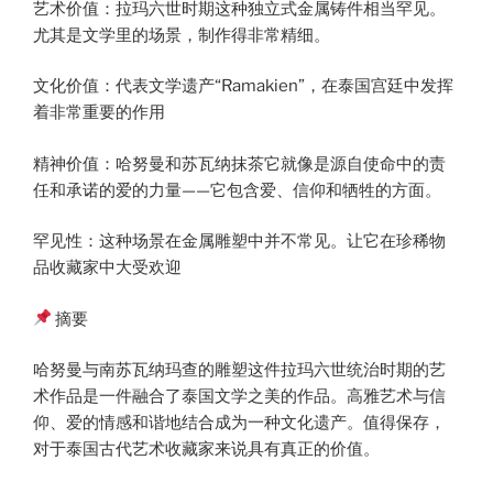
艺术价值：拉玛六世时期这种独立式金属铸件相当罕见。
尤其是文学里的场景，制作得非常精细。
文化价值：代表文学遗产“Ramakien”，在泰国宫廷中发挥
着非常重要的作用
精神价值：哈努曼和苏瓦纳抹茶它就像是源自使命中的责
任和承诺的爱的力量——它包含爱、信仰和牺牲的方面。
罕见性：这种场景在金属雕塑中并不常见。让它在珍稀物
品收藏家中大受欢迎
摘要
哈努曼与南苏瓦纳玛查的雕塑这件拉玛六世统治时期的艺
术作品是一件融合了泰国文学之美的作品。高雅艺术与信
仰、爱的情感和谐地结合成为一种文化遗产。值得保存，
对于泰国古代艺术收藏家来说具有真正的价值。