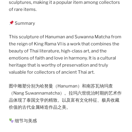
sculptures, making it a popular item among collectors
of rare items.
Summary
This sculpture of Hanuman and Suwanna Matcha from
the reign of King Rama VI is a work that combines the
beauty of Thai literature, high-class art, and the
emotions of faith and love in harmony. It is a cultural
heritage that is worthy of preservation and truly
valuable for collectors of ancient Thai art.
图中雕塑分别为哈努曼（Hanuman）和南苏瓦纳玛查
（Nang Suwannamatcha）。拉玛六世统治时期的艺术作
品体现了泰国文学的精致。以及富有文化特征、极具收藏
价值的古代金属铸造作品之美。
细节与美感